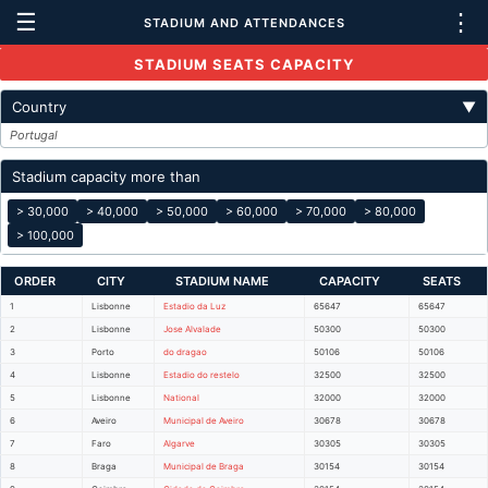
☰
⋮
STADIUM AND ATTENDANCES
STADIUM SEATS CAPACITY
Country
▼
Portugal
Stadium capacity more than
> 30,000
> 40,000
> 50,000
> 60,000
> 70,000
> 80,000
> 100,000
ORDER
CITY
STADIUM NAME
CAPACITY
SEATS
1
Lisbonne
Estadio da Luz
65647
65647
2
Lisbonne
Jose Alvalade
50300
50300
3
Porto
do dragao
50106
50106
4
Lisbonne
Estadio do restelo
32500
32500
5
Lisbonne
National
32000
32000
6
Aveiro
Municipal de Aveiro
30678
30678
7
Faro
Algarve
30305
30305
8
Braga
Municipal de Braga
30154
30154