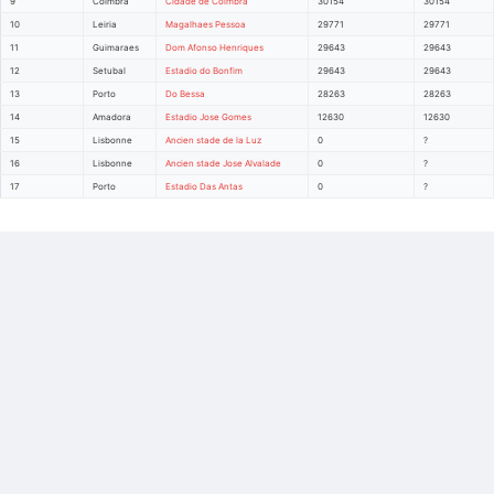
9
Coimbra
Cidade de Coimbra
30154
30154
10
Leiria
Magalhaes Pessoa
29771
29771
11
Guimaraes
Dom Afonso Henriques
29643
29643
12
Setubal
Estadio do Bonfim
29643
29643
13
Porto
Do Bessa
28263
28263
14
Amadora
Estadio Jose Gomes
12630
12630
15
Lisbonne
Ancien stade de la Luz
0
?
16
Lisbonne
Ancien stade Jose Alvalade
0
?
17
Porto
Estadio Das Antas
0
?