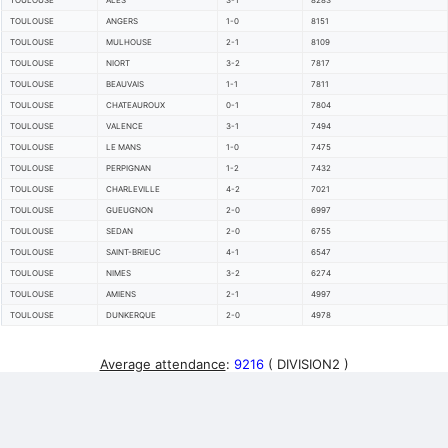
TOULOUSE
ALES
3-1
8283
TOULOUSE
ANGERS
1-0
8151
TOULOUSE
MULHOUSE
2-1
8109
TOULOUSE
NIORT
3-2
7817
TOULOUSE
BEAUVAIS
1-1
7811
TOULOUSE
CHATEAUROUX
0-1
7804
TOULOUSE
VALENCE
3-1
7494
TOULOUSE
LE MANS
1-0
7475
TOULOUSE
PERPIGNAN
1-2
7432
TOULOUSE
CHARLEVILLE
4-2
7021
TOULOUSE
GUEUGNON
2-0
6997
TOULOUSE
SEDAN
2-0
6755
TOULOUSE
SAINT-BRIEUC
4-1
6547
TOULOUSE
NIMES
3-2
6274
TOULOUSE
AMIENS
2-1
4997
TOULOUSE
DUNKERQUE
2-0
4978
Average attendance
:
9216
( DIVISION2 )