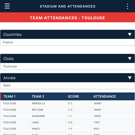
☰
⋮
STADIUM AND ATTENDANCES
TEAM ATTENDANCES : TOULOUSE
Countries
▼
France
Clubs
▼
Toulouse
Année
▼
1995
TEAM 1
TEAM 2
SCORE
ATTENDANCE
TOULOUSE
MARSEILLE
0-2
30480
TOULOUSE
RED STAR
2-3
16000
TOULOUSE
GUINGAMP
1-1
13000
TOULOUSE
LAVAL
3-0
11611
TOULOUSE
NANCY
1-0
8501