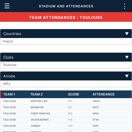
☰
⋮
STADIUM AND ATTENDANCES
TEAM ATTENDANCES : TOULOUSE
Countries
▼
France
Clubs
▼
Toulouse
Année
▼
1952
TEAM 1
TEAM 2
SCORE
ATTENDANCE
TOULOUSE
MONTPELLIER
0-1
10618
TOULOUSE
BESANCON
5-1
8875
TOULOUSE
STADE FRANCAIS
6-2
8854
TOULOUSE
VALENCIENNES
1-2
6744
TOULOUSE
CANNES
2-2
6591