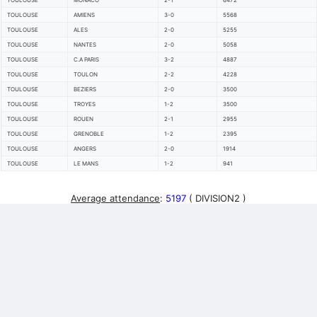
TOULOUSE
MONACO
2-1
6472
TOULOUSE
AMIENS
3-0
5568
TOULOUSE
ALES
2-0
5255
TOULOUSE
NANTES
2-0
5058
TOULOUSE
C.A PARIS
3-2
4887
TOULOUSE
TOULON
2-2
4228
TOULOUSE
BEZIERS
2-0
3500
TOULOUSE
TROYES
1-2
3500
TOULOUSE
ROUEN
2-1
2955
TOULOUSE
GRENOBLE
1-2
2395
TOULOUSE
ANGERS
2-0
1914
TOULOUSE
LE MANS
1-2
941
Average attendance
:
5197
( DIVISION2 )