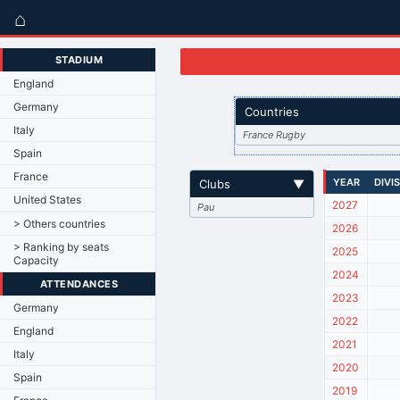
⌂
STADIUM
England
Germany
Countries
Italy
France Rugby
Spain
France
YEAR
DIVI
Clubs
▼
United States
2027
Pau
> Others countries
2026
> Ranking by seats
2025
Capacity
2024
ATTENDANCES
2023
Germany
2022
England
2021
Italy
2020
Spain
2019