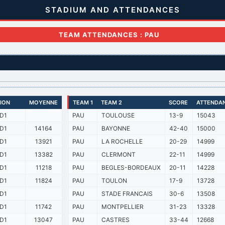
STADIUM AND ATTENDANCES
TEAM ATTENDANCES : PAU
SION
MOYENNE
TEAM 1
TEAM 2
SCORE
ATTENDA
D1
PAU
TOULOUSE
13-9
15043
D1
14164
PAU
BAYONNE
42-40
15000
D1
13921
PAU
LA ROCHELLE
20-29
14999
D1
13382
PAU
CLERMONT
22-11
14999
D1
11218
PAU
BEGLES-BORDEAUX
20-11
14228
D1
11824
PAU
TOULON
17-9
13728
D1
PAU
STADE FRANCAIS
30-6
13508
D1
11742
PAU
MONTPELLIER
31-23
13328
D1
13047
PAU
CASTRES
33-44
12668