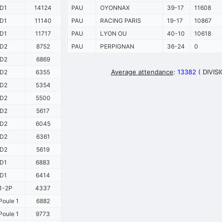
D1
14124
PAU
OYONNAX
39-17
11608
D1
11140
PAU
RACING PARIS
19-17
10867
D1
11717
PAU
LYON OU
40-10
10618
D2
8752
PAU
PERPIGNAN
36-24
0
D2
6869
Average attendance
:
13382
( DIVIS
D2
6355
D2
5354
D2
5500
D2
5617
D2
6045
D2
6361
D2
5619
D1
6883
D1
6414
1-2P
4337
Poule 1
6882
Poule 1
9773