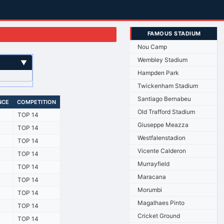
FAMOUS STADIUM
Nou Camp
Wembley Stadium
▼
Hampden Park
Twickenham Stadium
Santiago Bernabeu
NCE
COMPETITION
Old Trafford Stadium
TOP 14
Giuseppe Meazza
TOP 14
Westfalenstadion
TOP 14
Vicente Calderon
TOP 14
Murrayfield
TOP 14
Maracana
TOP 14
Morumbi
TOP 14
Magalhaes Pinto
TOP 14
Cricket Ground
TOP 14