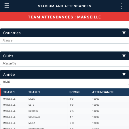
☰
⋮
STADIUM AND ATTENDANCES
TEAM ATTENDANCES : MARSEILLE
Countries
▼
France
Clubs
▼
Marseille
Année
▼
1936
TEAM 1
TEAM 2
SCORE
ATTENDANCE
MARSEILLE
LILLE
1-0
15000
MARSEILLE
SETE
1-0
15000
MARSEILLE
RC PARIS
2-5
13000
MARSEILLE
SOCHAUX
4-1
12000
MARSEILLE
METZ
3-0
12000