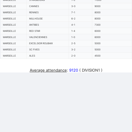
MARSEILLE
STRASBOURG
1-0
11000
MARSEILLE
CANNES
3-0
9000
MARSEILLE
RENNES
7-1
8000
MARSEILLE
MULHOUSE
6-2
8000
MARSEILLE
ANTIBES
4-1
7300
MARSEILLE
RED STAR
1-4
6000
MARSEILLE
VALENCIENNES
1-0
6000
MARSEILLE
EXCELSIOR ROUBAIX
2-5
5000
MARSEILLE
SC FIVES
3-2
5000
MARSEILLE
ALES
2-0
4500
Average attendance
:
9120
( DIVISION1 )