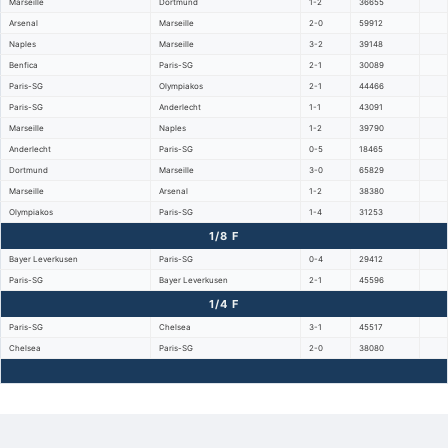
Marseille
Dortmund
1-2
36655
Arsenal
Marseille
2-0
59912
Naples
Marseille
3-2
39148
Benfica
Paris-SG
2-1
30089
Paris-SG
Olympiakos
2-1
44466
Paris-SG
Anderlecht
1-1
43091
Marseille
Naples
1-2
39790
Anderlecht
Paris-SG
0-5
18465
Dortmund
Marseille
3-0
65829
Marseille
Arsenal
1-2
38380
Olympiakos
Paris-SG
1-4
31253
1/8 F
Bayer Leverkusen
Paris-SG
0-4
29412
Paris-SG
Bayer Leverkusen
2-1
45596
1/4 F
Paris-SG
Chelsea
3-1
45517
Chelsea
Paris-SG
2-0
38080