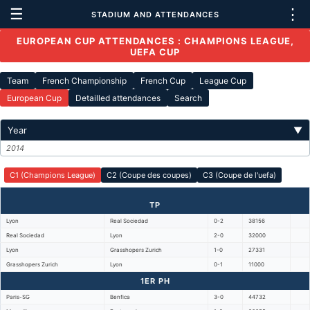
☰
⋮
STADIUM AND ATTENDANCES
EUROPEAN CUP ATTENDANCES : CHAMPIONS LEAGUE,
UEFA CUP
Team
French Championship
French Cup
League Cup
European Cup
Detailled attendances
Search
Year
▼
2014
C1 (Champions League)
C2 (Coupe des coupes)
C3 (Coupe de l'uefa)
TP
Lyon
Real Sociedad
0-2
38156
Real Sociedad
Lyon
2-0
32000
Lyon
Grasshopers Zurich
1-0
27331
Grasshopers Zurich
Lyon
0-1
11000
1ER PH
Paris-SG
Benfica
3-0
44732