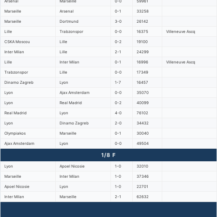
Arsenal
Marseille
0-0
59961
Marseille
Arsenal
0-1
33258
Marseille
Dortmund
3-0
26142
Lille
Trabzonspor
0-0
16375
Villeneuve Ascq
CSKA Moscou
Lille
0-2
19100
Inter Milan
Lille
2-1
24299
Lille
Inter Milan
0-1
16996
Villeneuve Ascq
Trabzonspor
Lille
0-0
17349
Dinamo Zagreb
Lyon
1-7
16457
Lyon
Ajax Amsterdam
0-0
35070
Lyon
Real Madrid
0-2
40099
Real Madrid
Lyon
4-0
76102
Lyon
Dinamo Zagreb
2-0
34432
Olympiakos
Marseille
0-1
30040
Ajax Amsterdam
Lyon
0-0
49504
1/8 F
Lyon
Apoel Nicosie
1-0
32010
Marseille
Inter Milan
1-0
37346
Apoel Nicosie
Lyon
1-0
22701
Inter Milan
Marseille
2-1
62632