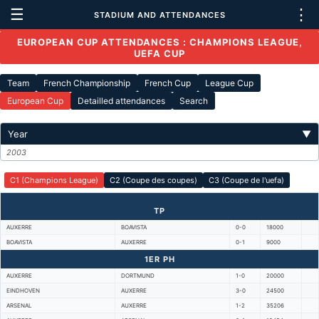
☰
⋮
STADIUM AND ATTENDANCES
EUROPEAN CUP ATTENDANCES : CHAMPIONS LEAGUE,
UEFA CUP
Team
French Championship
French Cup
League Cup
European Cup
Detailled attendances
Search
Year
▼
2003
C1 (Champions League)
C2 (Coupe des coupes)
C3 (Coupe de l'uefa)
TP
AUXERRE
BOAVISTA
0-0
18000
BOAVISTA
AUXERRE
0-1
9000
1ER PH
AUXERRE
DORTMUND
1-0
20000
EINDHOVEN
AUXERRE
3-0
24500
ARSENAL
AUXERRE
1-2
35206