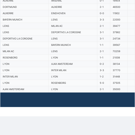
AUXERRE
ARSENAL
0-1
19454
DORTMUND
AUXERRE
2-1
46500
AUXERRE
EINDHOVEN
0-0
11902
BAYERN MUNICH
LENS
3-3
22000
LENS
MILAN AC
2-1
39477
LENS
DEPORTIVO LA COROGNE
3-1
37982
DEPORTIVO LA COROGNE
LENS
3-1
24734
LENS
BAYERN MUNICH
1-1
39567
MILAN AC
LENS
2-1
70259
ROSENBORG
LYON
1-1
21008
LYON
AJAX AMSTERDAM
0-2
38134
LYON
INTER MILAN
3-3
37770
INTER MILAN
LYON
1-2
31448
LYON
ROSENBORG
5-0
37505
AJAX AMSTERDAM
LYON
2-1
35000