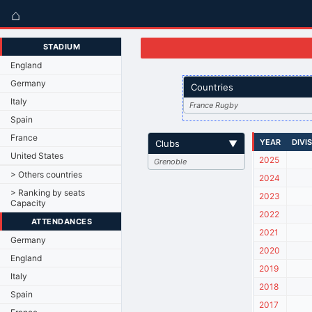
⌂
STADIUM
England
Germany
Countries
Italy
France Rugby
Spain
France
YEAR
DIVI
Clubs
▼
United States
2025
Grenoble
> Others countries
2024
> Ranking by seats
2023
Capacity
2022
ATTENDANCES
2021
Germany
2020
England
2019
Italy
2018
Spain
2017