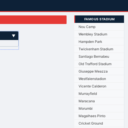
FAMOUS STADIUM
Nou Camp
Wembley Stadium
▼
Hampden Park
Twickenham Stadium
Santiago Bernabeu
Old Trafford Stadium
Giuseppe Meazza
Westfalenstadion
Vicente Calderon
Murrayfield
Maracana
Morumbi
Magalhaes Pinto
Cricket Ground