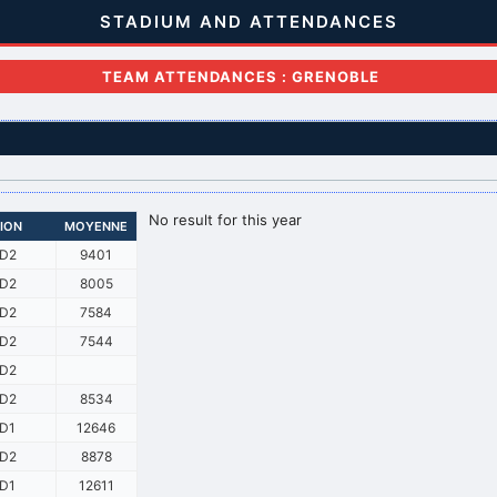
STADIUM AND ATTENDANCES
TEAM ATTENDANCES : GRENOBLE
No result for this year
SION
MOYENNE
D2
9401
D2
8005
D2
7584
D2
7544
D2
D2
8534
D1
12646
D2
8878
D1
12611