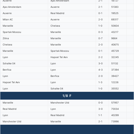
Auxerre
Ajax Amsterdam
2-1
18727
Ajax Amsterdam
Auxerre
2-1
51383
Auxerre
Real Madrid
0-1
19525
Milan AC
Auxerre
2-0
69317
Marseille
Chelsea
1-0
50604
Spartak Moscou
Marseille
0-3
43217
Zilina
Marseille
0-7
9664
Chelsea
Marseille
2-0
40675
Marseille
Spartak Moscou
0-1
45729
Lyon
Hapoel Tel Aviv
2-2
32245
Schalke 04
Lyon
3-0
51132
Benfica
Lyon
4-3
37394
Lyon
Benfica
2-0
39427
Hapoel Tel Aviv
Lyon
1-3
12226
Lyon
Schalke 04
1-0
35552
1/8 F
Marseille
Manchester Utd
0-0
57957
Real Madrid
Lyon
3-0
70034
Lyon
Real Madrid
1-1
40299
Manchester Utd
Marseille
2-1
73996