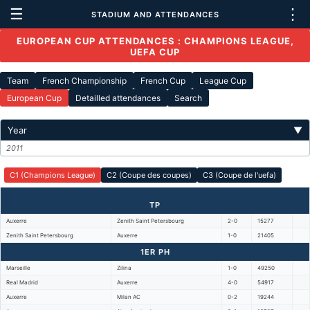
☰
⋮
STADIUM AND ATTENDANCES
EUROPEAN CUP ATTENDANCES : CHAMPIONS LEAGUE,
UEFA CUP
Team
French Championship
French Cup
League Cup
European Cup
Detailled attendances
Search
Year
▼
2011
C1 (Champions League)
C2 (Coupe des coupes)
C3 (Coupe de l'uefa)
TP
Auxerre
Zenith Saint Petersbourg
2-0
15277
Zenith Saint Petersbourg
Auxerre
1-0
21405
1ER PH
Marseille
Zilina
1-0
49250
Real Madrid
Auxerre
4-0
54917
Auxerre
Milan AC
0-2
19244