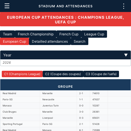
☰
⋮
STADIUM AND ATTENDANCES
EUROPEAN CUP ATTENDANCES : CHAMPIONS LEAGUE,
UEFA CUP
Team
French Championship
French Cup
League Cup
European Cup
Detailled attendances
Search
Year
▼
2026
C1 (Champions League)
C2 (Coupe des coupes)
C3 (Coupe de l'uefa)
GROUPE
Real Madrid
Marseille
2-1
74610
Paris-SG
Newcastle
1-1
47637
Monaco
Juventus Turin
0-0
10287
Club Bruges
Marseille
3-0
26361
Marseille
Liverpool
0-3
65631
Sporting Portugal
Paris-SG
2-1
51428
Real Madrid
Monaco
6-1
73599