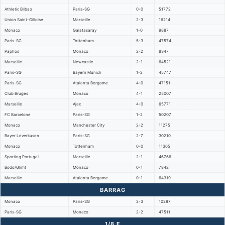
Athletic Bilbao
Paris-SG
0-0
51772
Union Saint-Gilloise
Marseille
2-3
16214
Monaco
Galatasaray
1-0
9887
Paris-SG
Tottenham
5-3
47574
Paphos
Monaco
2-2
8347
Marseille
Newcastle
2-1
64521
Paris-SG
Bayern Munich
1-2
45747
Paris-SG
Atalanta Bergame
4-0
47151
Club Bruges
Monaco
4-1
25007
Marseille
Ajax
4-0
65771
FC Barcelone
Paris-SG
1-2
50207
Monaco
Manchester City
2-2
11275
Bayer Leverkusen
Paris-SG
2-7
30210
Monaco
Tottenham
0-0
11365
Sporting Portugal
Marseille
2-1
46766
Bodö/Glimt
Monaco
0-1
7842
Marseille
Atalanta Bergame
0-1
64319
BARRAG
Monaco
Paris-SG
2-3
10287
Paris-SG
Monaco
2-2
47511
1/8 F