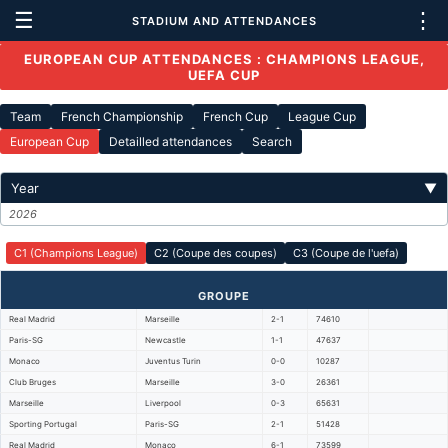
☰
⋮
STADIUM AND ATTENDANCES
EUROPEAN CUP ATTENDANCES : CHAMPIONS LEAGUE,
UEFA CUP
Team
French Championship
French Cup
League Cup
European Cup
Detailled attendances
Search
Year
▼
2026
C1 (Champions League)
C2 (Coupe des coupes)
C3 (Coupe de l'uefa)
GROUPE
Real Madrid
Marseille
2-1
74610
Paris-SG
Newcastle
1-1
47637
Monaco
Juventus Turin
0-0
10287
Club Bruges
Marseille
3-0
26361
Marseille
Liverpool
0-3
65631
Sporting Portugal
Paris-SG
2-1
51428
Real Madrid
Monaco
6-1
73599