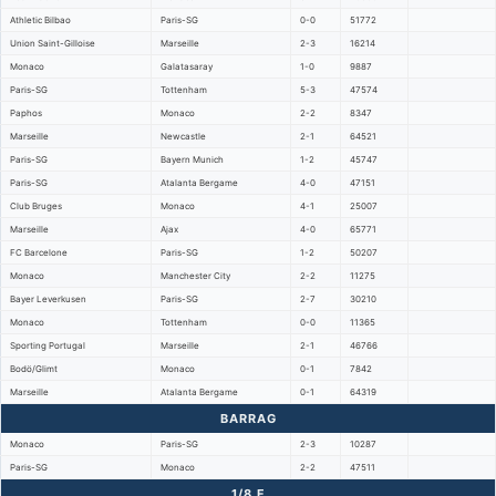
Athletic Bilbao
Paris-SG
0-0
51772
Union Saint-Gilloise
Marseille
2-3
16214
Monaco
Galatasaray
1-0
9887
Paris-SG
Tottenham
5-3
47574
Paphos
Monaco
2-2
8347
Marseille
Newcastle
2-1
64521
Paris-SG
Bayern Munich
1-2
45747
Paris-SG
Atalanta Bergame
4-0
47151
Club Bruges
Monaco
4-1
25007
Marseille
Ajax
4-0
65771
FC Barcelone
Paris-SG
1-2
50207
Monaco
Manchester City
2-2
11275
Bayer Leverkusen
Paris-SG
2-7
30210
Monaco
Tottenham
0-0
11365
Sporting Portugal
Marseille
2-1
46766
Bodö/Glimt
Monaco
0-1
7842
Marseille
Atalanta Bergame
0-1
64319
BARRAG
Monaco
Paris-SG
2-3
10287
Paris-SG
Monaco
2-2
47511
1/8 F