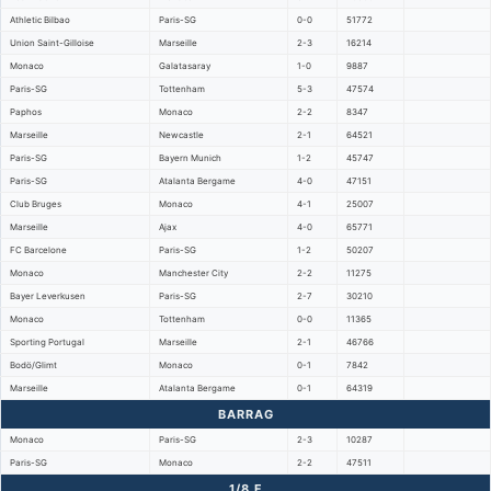
Athletic Bilbao
Paris-SG
0-0
51772
Union Saint-Gilloise
Marseille
2-3
16214
Monaco
Galatasaray
1-0
9887
Paris-SG
Tottenham
5-3
47574
Paphos
Monaco
2-2
8347
Marseille
Newcastle
2-1
64521
Paris-SG
Bayern Munich
1-2
45747
Paris-SG
Atalanta Bergame
4-0
47151
Club Bruges
Monaco
4-1
25007
Marseille
Ajax
4-0
65771
FC Barcelone
Paris-SG
1-2
50207
Monaco
Manchester City
2-2
11275
Bayer Leverkusen
Paris-SG
2-7
30210
Monaco
Tottenham
0-0
11365
Sporting Portugal
Marseille
2-1
46766
Bodö/Glimt
Monaco
0-1
7842
Marseille
Atalanta Bergame
0-1
64319
BARRAG
Monaco
Paris-SG
2-3
10287
Paris-SG
Monaco
2-2
47511
1/8 F