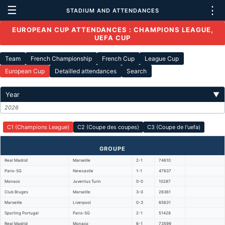
☰
⋮
STADIUM AND ATTENDANCES
EUROPEAN CUP ATTENDANCES : CHAMPIONS LEAGUE,
UEFA CUP
Team
French Championship
French Cup
League Cup
European Cup
Detailled attendances
Search
Year
▼
2026
C1 (Champions League)
C2 (Coupe des coupes)
C3 (Coupe de l'uefa)
GROUPE
Real Madrid
Marseille
2-1
74610
Paris-SG
Newcastle
1-1
47637
Monaco
Juventus Turin
0-0
10287
Club Bruges
Marseille
3-0
26361
Marseille
Liverpool
0-3
65631
Sporting Portugal
Paris-SG
2-1
51428
Real Madrid
Monaco
6-1
73599