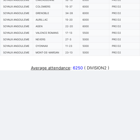
SOYAUX ANGOULEME
CARCASSONNE
52-13
6500
PRO D2
SOYAUX ANGOULEME
COLOMIERS
15-37
6000
PRO D2
SOYAUX ANGOULEME
GRENOBLE
34-28
6000
PRO D2
SOYAUX ANGOULEME
AURILLAC
15-20
6000
PRO D2
SOYAUX ANGOULEME
AGEN
22-20
6000
PRO D2
SOYAUX ANGOULEME
VALENCE ROMANS
17-13
5500
PRO D2
SOYAUX ANGOULEME
NEVERS
27-3
5000
PRO D2
SOYAUX ANGOULEME
OYONNAX
11-23
5000
PRO D2
SOYAUX ANGOULEME
MONT-DE-MARSAN
23-13
5000
PRO D2
Average attendance
:
6250
( DIVISION2 )