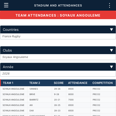
☰
⋮
STADIUM AND ATTENDANCES
TEAM ATTENDANCES : SOYAUX ANGOULEME
Countries
▼
France Rugby
Clubs
▼
Soyaux Angouleme
Année
▼
2026
TEAM 1
TEAM 2
SCORE
ATTENDANCE
COMPETITION
SOYAUX ANGOULEME
VANNES
29-26
8500
PRO D2
SOYAUX ANGOULEME
BRIVE
9-28
8000
PRO D2
SOYAUX ANGOULEME
BIARRITZ
20-21
7000
PRO D2
SOYAUX ANGOULEME
AIX
28-25
6500
PRO D2
SOYAUX ANGOULEME
DAX
28-23
6500
PRO D2