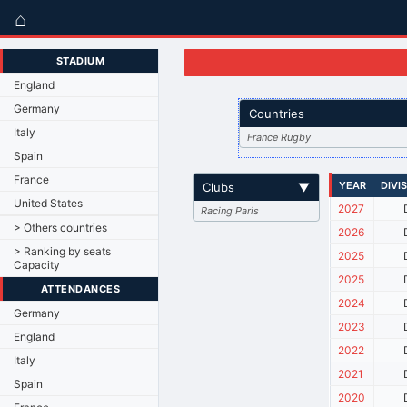
⌂
STADIUM
England
Germany
Countries
Italy
France Rugby
Spain
France
YEAR
DIVI
Clubs
▼
United States
2027
Racing Paris
> Others countries
2026
> Ranking by seats
2025
Capacity
2025
ATTENDANCES
2024
Germany
2023
England
2022
Italy
2021
Spain
2020