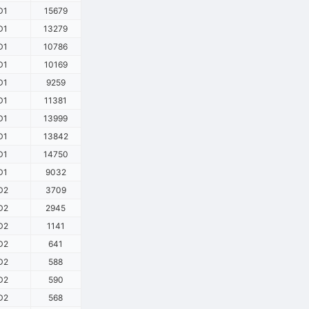
D1
15679
D1
13279
D1
10786
D1
10169
D1
9259
D1
11381
D1
13999
D1
13842
D1
14750
D1
9032
D2
3709
D2
2945
D2
1141
D2
641
D2
588
D2
590
D2
568