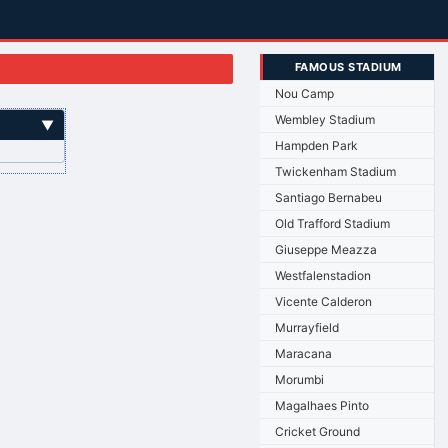
FAMOUS STADIUM
Nou Camp
Wembley Stadium
▼
Hampden Park
Twickenham Stadium
Santiago Bernabeu
Old Trafford Stadium
Giuseppe Meazza
Westfalenstadion
Vicente Calderon
Murrayfield
Maracana
Morumbi
Magalhaes Pinto
Cricket Ground