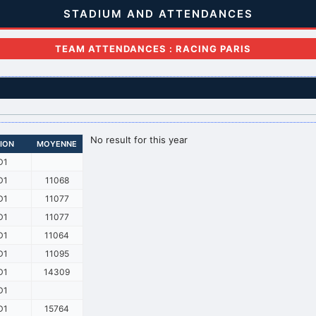
STADIUM AND ATTENDANCES
TEAM ATTENDANCES : RACING PARIS
No result for this year
SION
MOYENNE
D1
D1
11068
D1
11077
D1
11077
D1
11064
D1
11095
D1
14309
D1
D1
15764