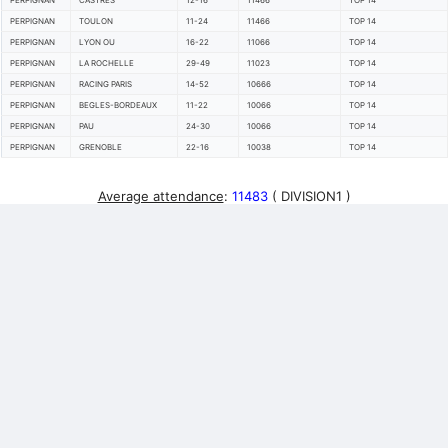
PERPIGNAN
CASTRES
12-16
11466
TOP 14
PERPIGNAN
TOULON
11-24
11466
TOP 14
PERPIGNAN
LYON OU
16-22
11066
TOP 14
PERPIGNAN
LA ROCHELLE
29-49
11023
TOP 14
PERPIGNAN
RACING PARIS
14-52
10666
TOP 14
PERPIGNAN
BEGLES-BORDEAUX
11-22
10066
TOP 14
PERPIGNAN
PAU
24-30
10066
TOP 14
PERPIGNAN
GRENOBLE
22-16
10038
TOP 14
Average attendance
:
11483
( DIVISION1 )