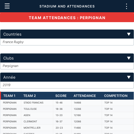
☰
⋮
STADIUM AND ATTENDANCES
TEAM ATTENDANCES : PERPIGNAN
Countries
▼
France Rugby
Clubs
▼
Perpignan
Année
▼
2019
TEAM 1
TEAM 2
SCORE
ATTENDANCE
COMPETITION
PERPIGNAN
STADE FRANCAIS
15-46
14466
TOP 14
PERPIGNAN
TOULOUSE
18-36
13266
TOP 14
PERPIGNAN
AGEN
13-20
12166
TOP 14
PERPIGNAN
CLERMONT
16-37
12066
TOP 14
PERPIGNAN
MONTPELLIER
20-23
11466
TOP 14