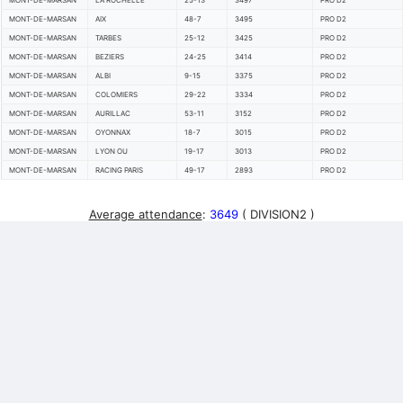
MONT-DE-MARSAN
LA ROCHELLE
25-13
3497
PRO D2
MONT-DE-MARSAN
AIX
48-7
3495
PRO D2
MONT-DE-MARSAN
TARBES
25-12
3425
PRO D2
MONT-DE-MARSAN
BEZIERS
24-25
3414
PRO D2
MONT-DE-MARSAN
ALBI
9-15
3375
PRO D2
MONT-DE-MARSAN
COLOMIERS
29-22
3334
PRO D2
MONT-DE-MARSAN
AURILLAC
53-11
3152
PRO D2
MONT-DE-MARSAN
OYONNAX
18-7
3015
PRO D2
MONT-DE-MARSAN
LYON OU
19-17
3013
PRO D2
MONT-DE-MARSAN
RACING PARIS
49-17
2893
PRO D2
Average attendance
:
3649
( DIVISION2 )