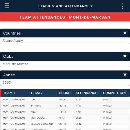
☰
⋮
STADIUM AND ATTENDANCES
TEAM ATTENDANCES : MONT-DE-MARSAN
Countries
▼
France Rugby
Clubs
▼
Mont-de-Marsan
Année
▼
2006
TEAM 1
TEAM 2
SCORE
ATTENDANCE
COMPETITION
MONT-DE-MARSAN
DAX
6-33
6714
PRO D2
MONT-DE-MARSAN
TYROSSE
43-13
4143
PRO D2
MONT-DE-MARSAN
AUCH
18-15
4107
PRO D2
MONT-DE-MARSAN
MONTAUBAN
9-17
3620
PRO D2
MONT-DE-MARSAN
BEGLES-BORDEAUX
28-18
3542
PRO D2