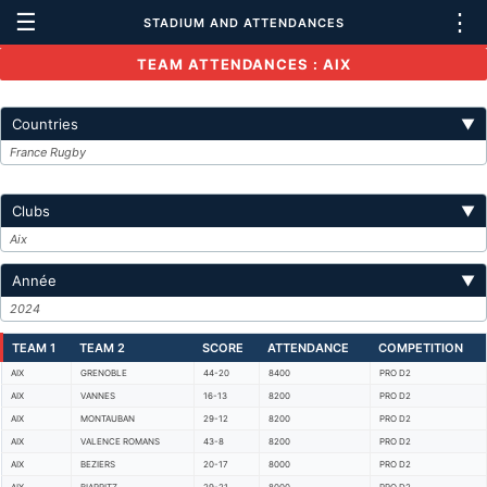
☰
⋮
STADIUM AND ATTENDANCES
TEAM ATTENDANCES : AIX
Countries
▼
France Rugby
Clubs
▼
Aix
Année
▼
2024
TEAM 1
TEAM 2
SCORE
ATTENDANCE
COMPETITION
AIX
GRENOBLE
44-20
8400
PRO D2
AIX
VANNES
16-13
8200
PRO D2
AIX
MONTAUBAN
29-12
8200
PRO D2
AIX
VALENCE ROMANS
43-8
8200
PRO D2
AIX
BEZIERS
20-17
8000
PRO D2