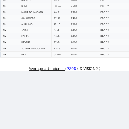
AIX
BIARRITZ
29-21
8000
PRO D2
AIX
BRIVE
30-24
7500
PRO D2
AIX
MONT-DE-MARSAN
46-22
7500
PRO D2
AIX
COLOMIERS
27-18
7400
PRO D2
AIX
AURILLAC
19-19
7000
PRO D2
AIX
AGEN
44-9
6500
PRO D2
AIX
ROUEN
45-24
6500
PRO D2
AIX
NEVERS
37-34
6200
PRO D2
AIX
SOYAUX ANGOULEME
21-18
6000
PRO D2
AIX
DAX
54-26
6000
PRO D2
Average attendance
:
7306
( DIVISION2 )