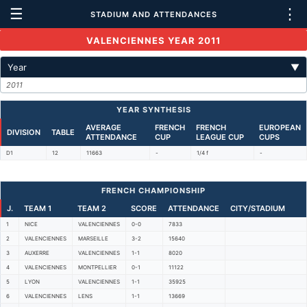
☰
⋮
STADIUM AND ATTENDANCES
VALENCIENNES YEAR 2011
Year
▼
2011
YEAR SYNTHESIS
AVERAGE
FRENCH
FRENCH
EUROPEAN
DIVISION
TABLE
ATTENDANCE
CUP
LEAGUE CUP
CUPS
D1
12
11663
-
1/4 f
-
FRENCH CHAMPIONSHIP
J.
TEAM 1
TEAM 2
SCORE
ATTENDANCE
CITY/STADIUM
1
NICE
VALENCIENNES
0-0
7833
2
VALENCIENNES
MARSEILLE
3-2
15640
3
AUXERRE
VALENCIENNES
1-1
8020
4
VALENCIENNES
MONTPELLIER
0-1
11122
5
LYON
VALENCIENNES
1-1
35925
6
VALENCIENNES
LENS
1-1
13669