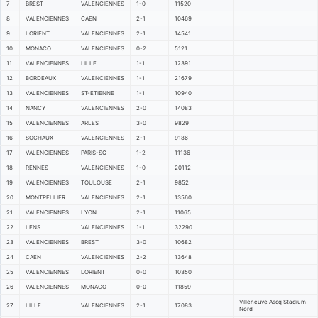
7
BREST
VALENCIENNES
1-0
11520
8
VALENCIENNES
CAEN
2-1
10469
9
LORIENT
VALENCIENNES
2-1
14541
10
MONACO
VALENCIENNES
0-2
5121
11
VALENCIENNES
LILLE
1-1
12391
12
BORDEAUX
VALENCIENNES
1-1
21679
13
VALENCIENNES
ST-ETIENNE
1-1
10940
14
NANCY
VALENCIENNES
2-0
14083
15
VALENCIENNES
ARLES
3-0
9829
16
SOCHAUX
VALENCIENNES
2-1
9186
17
VALENCIENNES
PARIS-SG
1-2
11136
18
RENNES
VALENCIENNES
1-0
20112
19
VALENCIENNES
TOULOUSE
2-1
9852
20
MONTPELLIER
VALENCIENNES
2-1
13560
21
VALENCIENNES
LYON
2-1
11065
22
LENS
VALENCIENNES
1-1
32290
23
VALENCIENNES
BREST
3-0
10682
24
CAEN
VALENCIENNES
2-2
13648
25
VALENCIENNES
LORIENT
0-0
10350
26
VALENCIENNES
MONACO
0-0
11859
Villeneuve Ascq Stadium
27
LILLE
VALENCIENNES
2-1
17083
Nord