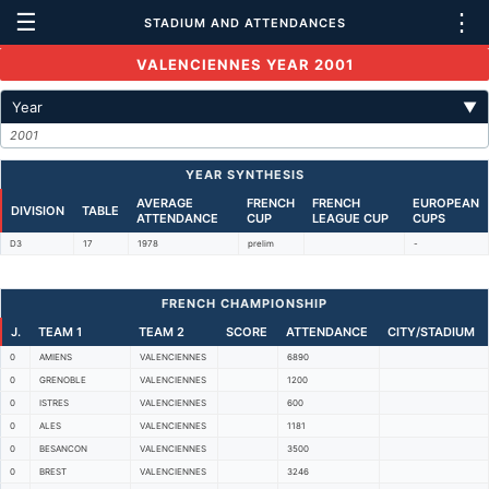
☰
⋮
STADIUM AND ATTENDANCES
VALENCIENNES YEAR 2001
Year
▼
2001
YEAR SYNTHESIS
AVERAGE
FRENCH
FRENCH
EUROPEAN
DIVISION
TABLE
ATTENDANCE
CUP
LEAGUE CUP
CUPS
D3
17
1978
prelim
-
FRENCH CHAMPIONSHIP
J.
TEAM 1
TEAM 2
SCORE
ATTENDANCE
CITY/STADIUM
0
AMIENS
VALENCIENNES
6890
0
GRENOBLE
VALENCIENNES
1200
0
ISTRES
VALENCIENNES
600
0
ALES
VALENCIENNES
1181
0
BESANCON
VALENCIENNES
3500
0
BREST
VALENCIENNES
3246