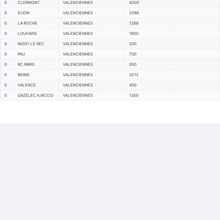
0
CLERMONT
VALENCIENNES
4000
0
DIJON
VALENCIENNES
2096
0
LA ROCHE
VALENCIENNES
1268
0
LOUHANS
VALENCIENNES
1800
0
NOISY LE SEC
VALENCIENNES
200
0
PAU
VALENCIENNES
700
0
RC PARIS
VALENCIENNES
550
0
REIMS
VALENCIENNES
3212
0
VALENCE
VALENCIENNES
400
0
GAZELEC AJACCIO
VALENCIENNES
1300
Back