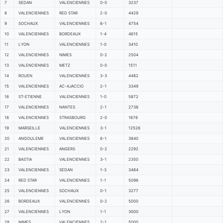
7
SEDAN
VALENCIENNES
0-0
3237
8
VALENCIENNES
RED STAR
2-0
4429
9
SOCHAUX
VALENCIENNES
6-1
4754
10
VALENCIENNES
BORDEAUX
1-4
4615
11
LYON
VALENCIENNES
1-0
3410
12
VALENCIENNES
NIMES
0-2
2504
13
VALENCIENNES
METZ
0-0
1511
14
ROUEN
VALENCIENNES
3-3
4482
15
VALENCIENNES
AC-AJACCIO
2-1
3349
16
ST-ETIENNE
VALENCIENNES
1-0
5872
17
VALENCIENNES
NANTES
2-1
2738
18
VALENCIENNES
STRASBOURG
2-0
1676
19
MARSEILLE
VALENCIENNES
3-1
12526
20
ANGOULEME
VALENCIENNES
6-1
3840
21
VALENCIENNES
ANGERS
0-2
2292
22
BASTIA
VALENCIENNES
3-1
2350
23
VALENCIENNES
SEDAN
1-3
3484
24
RED STAR
VALENCIENNES
1-1
5096
25
VALENCIENNES
SOCHAUX
0-1
3277
26
BORDEAUX
VALENCIENNES
0-2
5000
27
VALENCIENNES
LYON
1-1
3000
28
NIMES
VALENCIENNES
2-1
5000