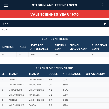
☰
⋮
STADIUM AND ATTENDANCES
VALENCIENNES YEAR 1970
Year
▼
1970
YEAR SYNTHESIS
AVERAGE
FRENCH
FRENCH
EUROPEAN
DIVISION
TABLE
ATTENDANCE
CUP
LEAGUE CUP
CUPS
D1
18
3394
1/2 f
-
FRENCH CHAMPIONSHIP
J.
TEAM 1
TEAM 2
SCORE
ATTENDANCE
CITY/STADIUM
1
RENNES
VALENCIENNES
1-1
9035
2
VALENCIENNES
ANGOULEME
0-1
5549
3
STRASBOURG
VALENCIENNES
4-2
11547
4
VALENCIENNES
MARSEILLE
0-2
8000
5
ANGERS
VALENCIENNES
0-1
11096
6
VALENCIENNES
BASTIA
2-0
4226