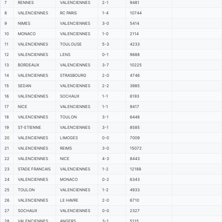
7
RENNES
VALENCIENNES
2-1
9481
8
VALENCIENNES
RC PARIS
1-4
10744
9
NIMES
VALENCIENNES
3-0
5414
10
MONACO
VALENCIENNES
1-0
2114
11
VALENCIENNES
TOULOUSE
5-3
4233
12
VALENCIENNES
LENS
0-1
9888
13
BORDEAUX
VALENCIENNES
3-7
10225
14
VALENCIENNES
STRASBOURG
2-0
4746
15
SEDAN
VALENCIENNES
2-2
3985
16
VALENCIENNES
SOCHAUX
1-1
6193
17
NICE
VALENCIENNES
1-1
9417
18
VALENCIENNES
TOULON
3-1
6448
19
ST-ETIENNE
VALENCIENNES
3-1
8585
20
VALENCIENNES
LIMOGES
0-0
7009
21
VALENCIENNES
REIMS
3-0
15072
22
VALENCIENNES
NICE
4-3
8443
23
STADE FRANCAIS
VALENCIENNES
1-2
12188
24
VALENCIENNES
MONACO
0-2
6343
25
TOULON
VALENCIENNES
1-2
4933
26
VALENCIENNES
LE HAVRE
2-0
6710
27
SOCHAUX
VALENCIENNES
0-0
2327
28
VALENCIENNES
ANGERS
3-1
5115