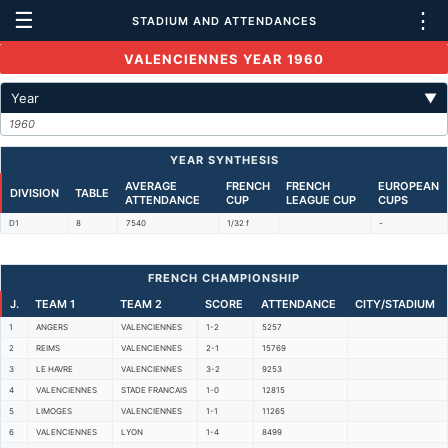
☰
⋮
STADIUM AND ATTENDANCES
VALENCIENNES YEAR 1960
Year
▼
1960
YEAR SYNTHESIS
AVERAGE
FRENCH
FRENCH
EUROPEAN
DIVISION
TABLE
ATTENDANCE
CUP
LEAGUE CUP
CUPS
D1
8
7540
1/32 f
-
FRENCH CHAMPIONSHIP
J.
TEAM 1
TEAM 2
SCORE
ATTENDANCE
CITY/STADIUM
1
ANGERS
VALENCIENNES
1-2
5257
2
REIMS
VALENCIENNES
2-1
15769
3
LE HAVRE
VALENCIENNES
3-2
9253
4
VALENCIENNES
STADE FRANCAIS
1-0
12815
5
LIMOGES
VALENCIENNES
1-1
11265
6
VALENCIENNES
LYON
1-4
8499