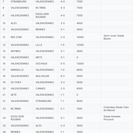
7
STRASBOURG
VALENCIENNES
4-0
7500
8
VALENCIENNES
RC PARIS
5-3
7000
EXCELSIOR
9
VALENCIENNES
4-0
7500
ROUBAIX
10
ALES
VALENCIENNES
3-5
4000
11
VALENCIENNES
RENNES
3-1
4000
Saint-ouen Stade
12
RED STAR
VALENCIENNES
2-0
10000
Bawer
13
VALENCIENNES
LILLE
1-5
12500
14
ANTIBES
VALENCIENNES
3-1
4000
15
VALENCIENNES
METZ
3-1
0
16
VALENCIENNES
SOCHAUX
0-5
13000
17
MARSEILLE
VALENCIENNES
1-0
6000
18
VALENCIENNES
MULHOUSE
8-2
5000
19
SC FIVES
VALENCIENNES
3-2
5500
20
VALENCIENNES
CANNES
2-5
6000
21
SETE
VALENCIENNES
1-1
0
22
VALENCIENNES
STRASBOURG
1-1
8000
Colombes Stade Yves
23
RC PARIS
VALENCIENNES
2-1
1000
du Manoir
EXCELSIOR
Stade Amedee
24
VALENCIENNES
3-1
3000
ROUBAIX
Prouvost
25
VALENCIENNES
ALES
2-4
3500
26
RENNES
VALENCIENNES
1-1
3000