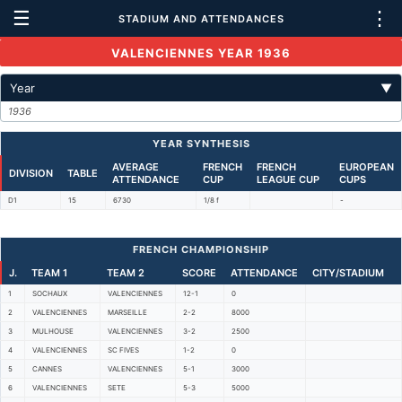
☰
⋮
STADIUM AND ATTENDANCES
VALENCIENNES YEAR 1936
Year
▼
1936
YEAR SYNTHESIS
AVERAGE
FRENCH
FRENCH
EUROPEAN
DIVISION
TABLE
ATTENDANCE
CUP
LEAGUE CUP
CUPS
D1
15
6730
1/8 f
-
FRENCH CHAMPIONSHIP
J.
TEAM 1
TEAM 2
SCORE
ATTENDANCE
CITY/STADIUM
1
SOCHAUX
VALENCIENNES
12-1
0
2
VALENCIENNES
MARSEILLE
2-2
8000
3
MULHOUSE
VALENCIENNES
3-2
2500
4
VALENCIENNES
SC FIVES
1-2
0
5
CANNES
VALENCIENNES
5-1
3000
6
VALENCIENNES
SETE
5-3
5000