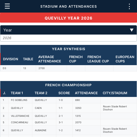
☰
⋮
STADIUM AND ATTENDANCES
QUEVILLY YEAR 2026
Year
▼
2026
YEAR SYNTHESIS
AVERAGE
FRENCH
FRENCH
EUROPEAN
DIVISION
TABLE
ATTENDANCE
CUP
LEAGUE CUP
CUPS
D3
13
2700
FRENCH CHAMPIONSHIP
J.
TEAM 1
TEAM 2
SCORE
ATTENDANCE
CITY/STADIUM
1
FC GOBELINS
QUEVILLY
1-0
690
Rouen Stade Robert
2
QUEVILLY
CAEN
1-1
3350
Diochon
3
VILLEFRANCHE
QUEVILLY
2-1
1315
5
CONCARNEAU
QUEVILLY
3-1
2070
Rouen Stade Robert
6
QUEVILLY
AUBAGNE
1-2
1412
Diochon