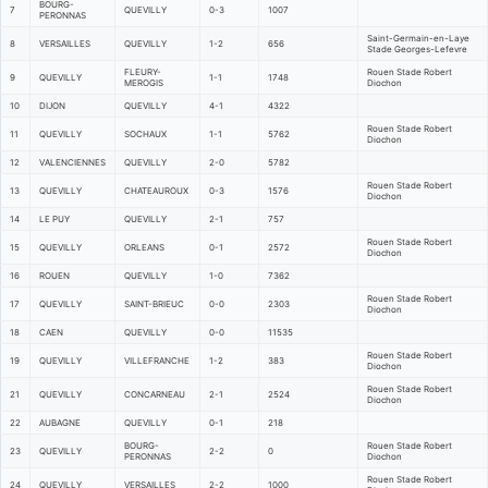
BOURG-
7
QUEVILLY
0-3
1007
PERONNAS
Saint-Germain-en-Laye
8
VERSAILLES
QUEVILLY
1-2
656
Stade Georges-Lefevre
FLEURY-
Rouen Stade Robert
9
QUEVILLY
1-1
1748
MEROGIS
Diochon
10
DIJON
QUEVILLY
4-1
4322
Rouen Stade Robert
11
QUEVILLY
SOCHAUX
1-1
5762
Diochon
12
VALENCIENNES
QUEVILLY
2-0
5782
Rouen Stade Robert
13
QUEVILLY
CHATEAUROUX
0-3
1576
Diochon
14
LE PUY
QUEVILLY
2-1
757
Rouen Stade Robert
15
QUEVILLY
ORLEANS
0-1
2572
Diochon
16
ROUEN
QUEVILLY
1-0
7362
Rouen Stade Robert
17
QUEVILLY
SAINT-BRIEUC
0-0
2303
Diochon
18
CAEN
QUEVILLY
0-0
11535
Rouen Stade Robert
19
QUEVILLY
VILLEFRANCHE
1-2
383
Diochon
Rouen Stade Robert
21
QUEVILLY
CONCARNEAU
2-1
2524
Diochon
22
AUBAGNE
QUEVILLY
0-1
218
BOURG-
Rouen Stade Robert
23
QUEVILLY
2-2
0
PERONNAS
Diochon
Rouen Stade Robert
24
QUEVILLY
VERSAILLES
2-2
1000