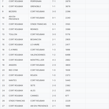
7
CORT ROUBAIX
PERPIGNAN
7-1
2879
8
CORT ROUBAIX
GRENOBLE
1-1
3678
9
BEZIERS
CORT ROUBAIX
3-0
2296
AIX-EN-
10
CORT ROUBAIX
0-1
2240
PROVENCE
11
CORT ROUBAIX
STADE FRANCAIS
5-3
3163
12
CORT ROUBAIX
RENNES
0-1
3386
13
TOULON
CORT ROUBAIX
3-0
5176
14
CORT ROUBAIX
BESANCON
2-1
2905
15
CORT ROUBAIX
LE HAVRE
2-1
2417
16
C.A PARIS
CORT ROUBAIX
1-3
1898
17
CORT ROUBAIX
VALENCIENNES
1-2
6498
18
CORT ROUBAIX
MONTPELLIER
4-2
2662
19
ANGERS
CORT ROUBAIX
2-0
3800
20
RED STAR
CORT ROUBAIX
1-0
1939
21
CORT ROUBAIX
ROUEN
1-0
2372
22
NANTES
CORT ROUBAIX
1-3
5440
23
CORT ROUBAIX
SETE
2-0
2362
24
CORT ROUBAIX
ALES
2-2
2935
25
CORT ROUBAIX
CANNES
2-0
677
26
STADE FRANCAIS
CORT ROUBAIX
0-3
2229
27
CORT ROUBAIX
AIX-EN-PROVENCE
2-1
1899