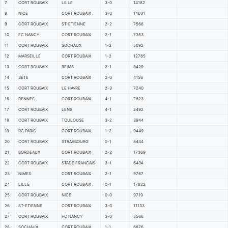
7
CORT ROUBAIX
LILLE
3-0
14182
8
NICE
CORT ROUBAIX
3-0
14631
9
CORT ROUBAIX
ST-ETIENNE
2-2
7566
10
FC NANCY
CORT ROUBAIX
2-1
7353
11
CORT ROUBAIX
SOCHAUX
1-2
5092
12
MARSEILLE
CORT ROUBAIX
1-2
12765
13
CORT ROUBAIX
REIMS
2-1
8429
14
SETE
CORT ROUBAIX
2-0
4156
15
CORT ROUBAIX
LE HAVRE
2-3
7240
16
RENNES
CORT ROUBAIX
4-1
7623
17
CORT ROUBAIX
LENS
4-1
2492
18
CORT ROUBAIX
TOULOUSE
3-2
3944
19
RC PARIS
CORT ROUBAIX
1-2
9449
20
CORT ROUBAIX
STRASBOURG
0-1
8444
21
BORDEAUX
CORT ROUBAIX
2-2
17369
22
CORT ROUBAIX
STADE FRANCAIS
3-1
6434
23
NIMES
CORT ROUBAIX
2-1
9767
24
LILLE
CORT ROUBAIX
0-1
17822
25
CORT ROUBAIX
NICE
0-0
9719
26
ST-ETIENNE
CORT ROUBAIX
3-0
11133
27
CORT ROUBAIX
FC NANCY
3-0
5566
28
SOCHAUX
CORT ROUBAIX
1-1
6876