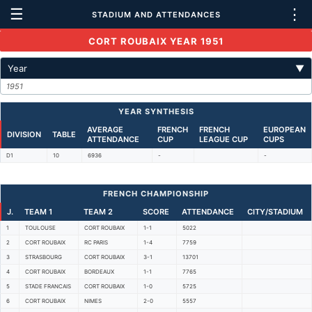
☰
⋮
STADIUM AND ATTENDANCES
CORT ROUBAIX YEAR 1951
Year
▼
1951
YEAR SYNTHESIS
AVERAGE
FRENCH
FRENCH
EUROPEAN
DIVISION
TABLE
ATTENDANCE
CUP
LEAGUE CUP
CUPS
D1
10
6936
-
-
FRENCH CHAMPIONSHIP
J.
TEAM 1
TEAM 2
SCORE
ATTENDANCE
CITY/STADIUM
1
TOULOUSE
CORT ROUBAIX
1-1
5022
2
CORT ROUBAIX
RC PARIS
1-4
7759
3
STRASBOURG
CORT ROUBAIX
3-1
13701
4
CORT ROUBAIX
BORDEAUX
1-1
7765
5
STADE FRANCAIS
CORT ROUBAIX
1-0
5725
6
CORT ROUBAIX
NIMES
2-0
5557