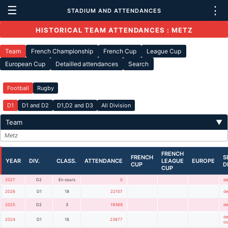
☰
⋮
STADIUM AND ATTENDANCES
HISTORICAL TEAM ATTENDANCES : METZ
Team
French Championship
French Cup
League Cup
European Cup
Detailled attendances
Search
Football
Rugby
D1
D1 and D2
D1,D2 and D3
All Division
Team
▼
Metz
FRENCH
FRENCH
S
YEAR
DIV.
CLASS.
ATTENDANCE
LEAGUE
EUROPE
CUP
D
CUP
2027
D2
En cours
0
de
2026
D1
18
22107
de
2025
D2
3
19369
de
de
2024
D1
16
23877
c